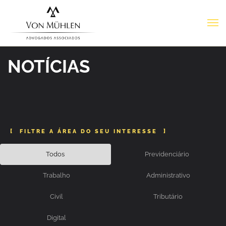
NOTÍCIAS
[
]
FILTRE A ÁREA DO SEU INTERESSE
Todos
Previdenciário
Trabalho
Administrativo
Civil
Tributário
Digital