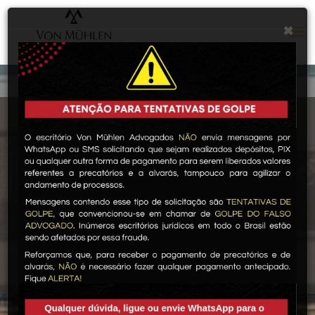
×
Fe
BEM-VINDO
A
VON MÜHLEN
ADVOGADOS
ASSOCIADOS