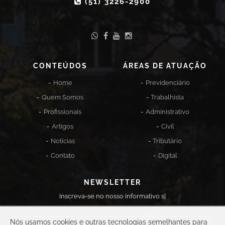
(51) 3226-2900
CONTEÚDOS
ÁREAS DE ATUAÇÃO
Home
Previdenciário
Quem Somos
Trabalhista
Profissionais
Administrativo
Artigos
Civil
Notícias
Tributário
Contato
Digital
NEWSLETTER
Inscreva-se no nosso in
|
Nós usamos cookies e outras tecnologias semelhantes para