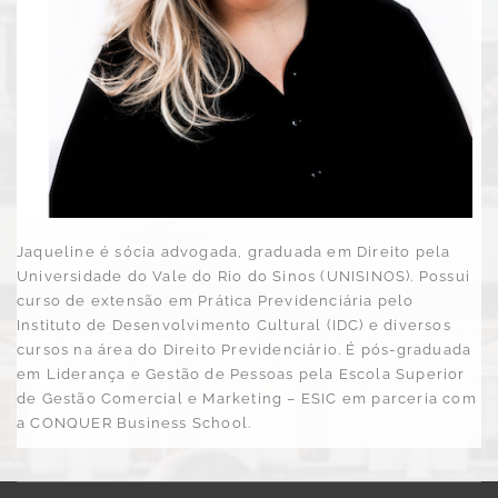
Jaqueline é sócia advogada, graduada em Direito pela
Universidade do Vale do Rio do Sinos (UNISINOS). Possui
curso de extensão em Prática Previdenciária pelo
Instituto de Desenvolvimento Cultural (IDC) e diversos
cursos na área do Direito Previdenciário. É pós-graduada
em Liderança e Gestão de Pessoas pela Escola Superior
de Gestão Comercial e Marketing – ESIC em parceria com
a CONQUER Business School.